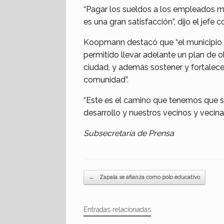
“Pagar los sueldos a los empleados mun
es una gran satisfacción”, dijo el jefe 
Koopmann destacó que “el municipio t
permitido llevar adelante un plan de 
ciudad, y además sostener y fortalecer
comunidad”.
“Este es el camino que tenemos que s
desarrollo y nuestros vecinos y vecinas
Subsecretaría de Prensa
Navegador de artículos
←
Zapala se afianza como polo educativo
Entradas relacionadas