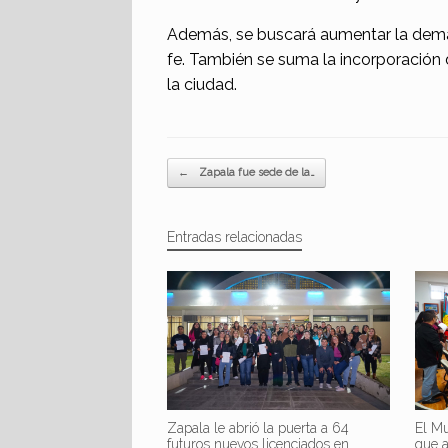
Además, se buscará aumentar la demand
fe. También se suma la incorporación
la ciudad.
Navegador de artículos
←
Zapala fue sede de la…
Entradas relacionadas
Zapala le abrió la puerta a 64
El Mu
futuros nuevos licenciados en
que 