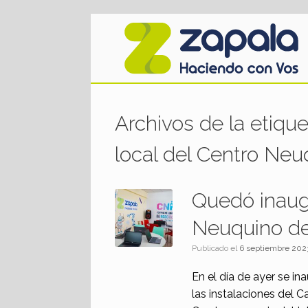
Saltar
al
contenido
Archivos de la etiqu
local del Centro Ne
Quedó inaugu
Neuquino de
Publicado el
6 septiembre 202
En el día de ayer se i
las instalaciones del 