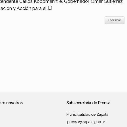
ntendente Carlos Koopmann; el Gobernador, Omar Gutiérrez;
cación y Acción para el […]
Leer más
bre nosotros
Subsecretaría de Prensa
Municipalidad de Zapala
prensa@zapala.gob.ar