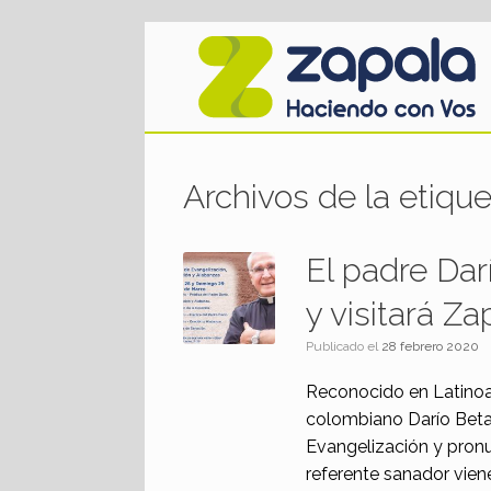
Saltar
al
contenido
Archivos de la etiqu
El padre Dar
y visitará Za
Publicado el
28 febrero 2020
Reconocido en Latinoam
colombiano Darío Betan
Evangelización y pronu
referente sanador vien