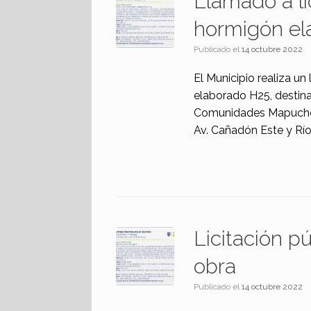
Llamado a li
hormigón el
Publicado el
14 octubre 2022
El Municipio realiza un
elaborado H25, destina
Comunidades Mapuches 
Av. Cañadón Este y Rí
Licitación p
obra
Publicado el
14 octubre 2022