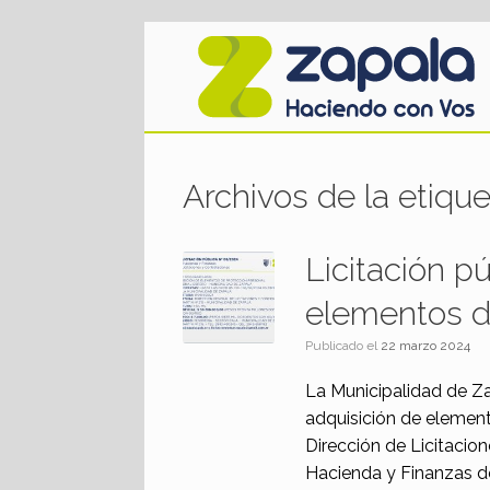
Saltar
al
contenido
Archivos de la etiqu
Licitación p
elementos d
Publicado el
22 marzo 2024
La Municipalidad de Zap
adquisición de element
Dirección de Licitacio
Hacienda y Finanzas de