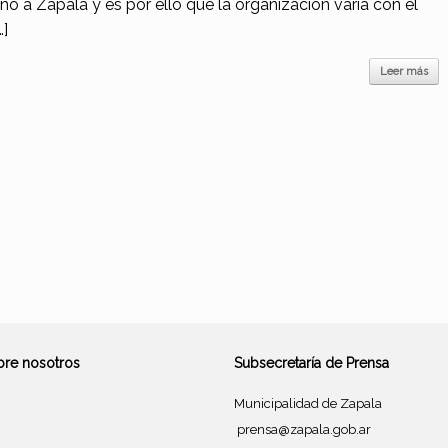
 año a Zapala y es por ello que la organización varía con el
…]
Leer más
bre nosotros
Subsecretaría de Prensa
Municipalidad de Zapala
prensa@zapala.gob.ar