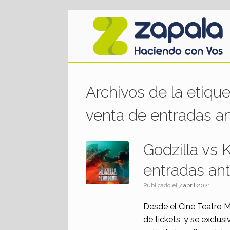
Saltar
al
contenido
Archivos de la etiqu
venta de entradas an
Godzilla vs 
entradas ant
Publicado el
7 abril 2021
Desde el Cine Teatro M
de tickets, y se exclus