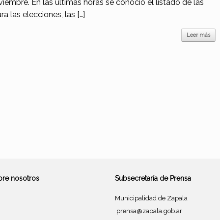
iembre. En las últimas horas se conoció el listado de las
a las elecciones, las […]
Leer más
bre nosotros
Subsecretaría de Prensa
Municipalidad de Zapala
prensa@zapala.gob.ar