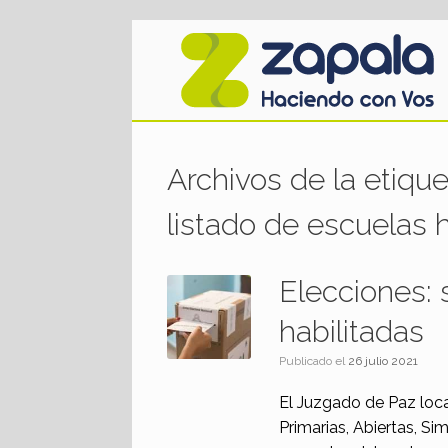
Saltar
al
contenido
Archivos de la etiqu
listado de escuelas h
Elecciones: 
habilitadas
Publicado el
26 julio 2021
El Juzgado de Paz loca
Primarias, Abiertas, Si