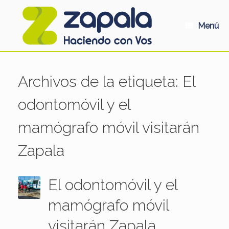
Saltar
al
contenido
Menú
Archivos de la etiqueta:
El
odontomóvil y el
mamógrafo móvil visitarán
Zapala
El odontomóvil y el
mamógrafo móvil
visitarán Zapala