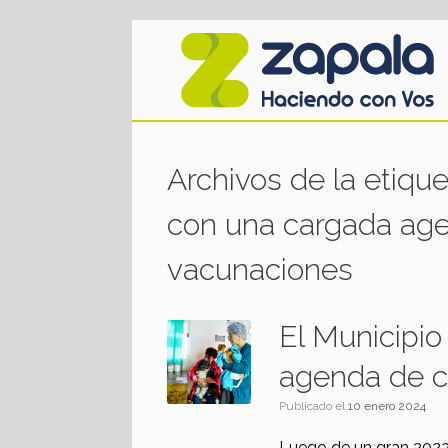
Saltar
al
contenido
Archivos de la etiqu
con una cargada age
vacunaciones
El Municipio
agenda de c
Publicado el
10 enero 2024
Luego de un gran 2023 