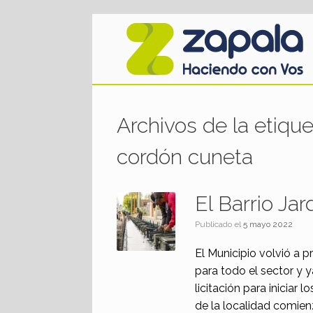
Saltar
al
contenido
Archivos de la etiqu
cordón cuneta
El Barrio Ja
Publicado el
5 mayo 2022
El Municipio volvió a 
para todo el sector y y
licitación para iniciar 
de la localidad comienz