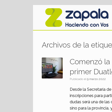
Saltar
al
contenido
Archivos de la etiqu
Comenzó la i
primer Duat
Publicado el
9 marzo 2022
Desde la Secretaría de
inscripciones para part
dudas será una de las 
sino para la provincia, 