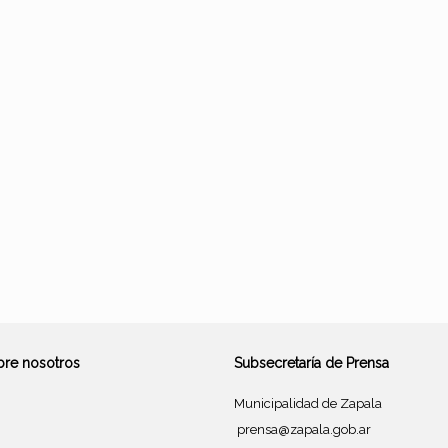
bre nosotros
Subsecretaría de Prensa
Municipalidad de Zapala
prensa@zapala.gob.ar