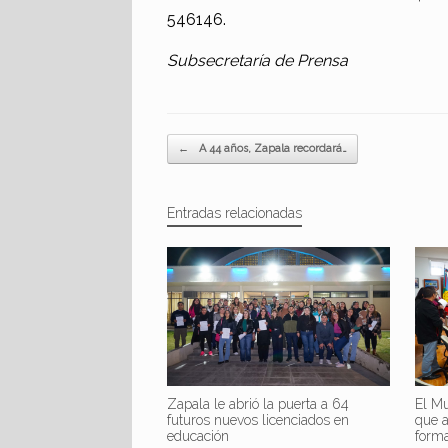
546146.
Subsecretaría de Prensa
Navegador de artículos
←
A 44 años, Zapala recordará…
Entradas relacionadas
Zapala le abrió la puerta a 64
El Mu
futuros nuevos licenciados en
que 
educación
form