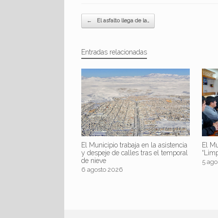
Navegador de artículos
←
El asfalto llega de la…
Entradas relacionadas
El Mu
El Municipio trabaja en la asistencia
“Lim
y despeje de calles tras el temporal
de nieve
5 ago
6 agosto 2026