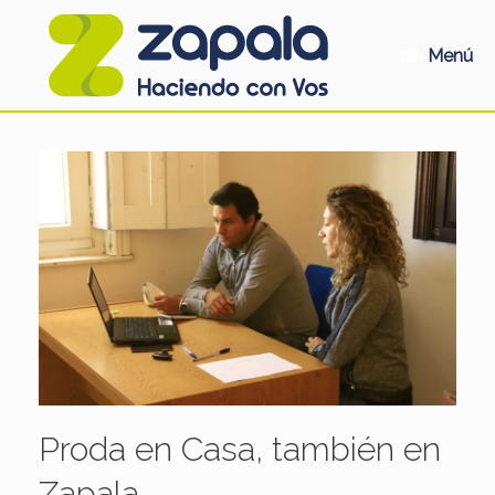
Saltar
al
contenido
Menú
Proda en Casa, también en
Zapala