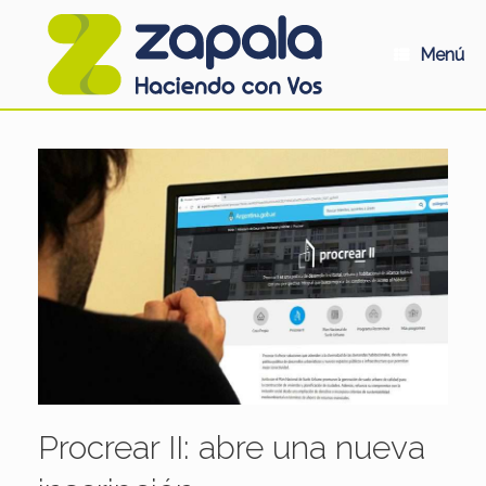
Saltar
al
contenido
Menú
Procrear II: abre una nueva