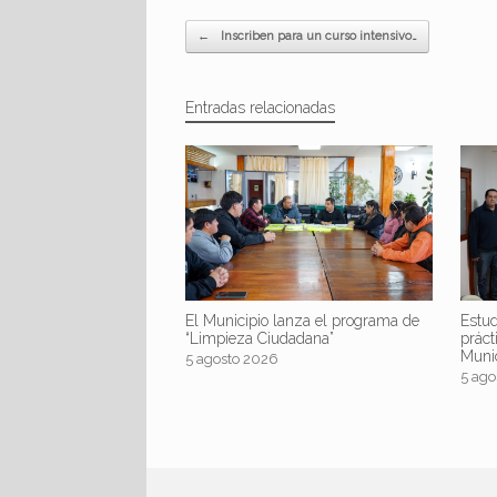
Navegador de artículos
←
Inscriben para un curso intensivo…
Entradas relacionadas
El Municipio lanza el programa de
Estud
“Limpieza Ciudadana”
práct
Muni
5 agosto 2026
5 ago