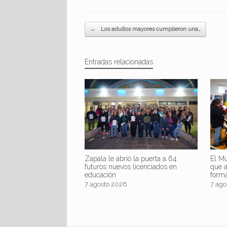
Navegador de artículos
←
Los adultos mayores cumplieron una…
Entradas relacionadas
Zapala le abrió la puerta a 64
El Mu
futuros nuevos licenciados en
que 
educación
form
7 agosto 2026
7 ago