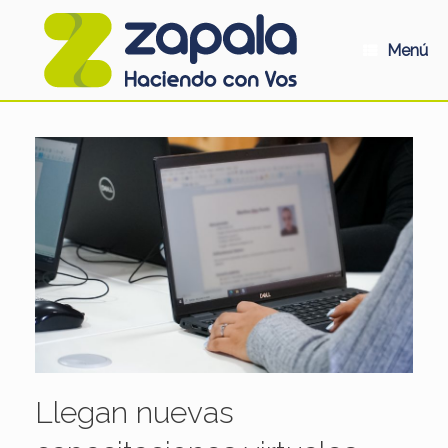
Saltar
al
contenido
Menú
Llegan nuevas