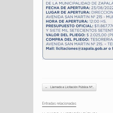
Navegador de artículos
←
Llamado a Licitación Pública Nº…
Entradas relacionadas