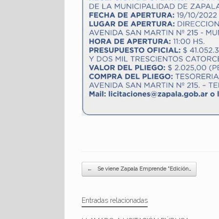
Navegador de artículos
←
Se viene Zapala Emprende “Edición…
Entradas relacionadas