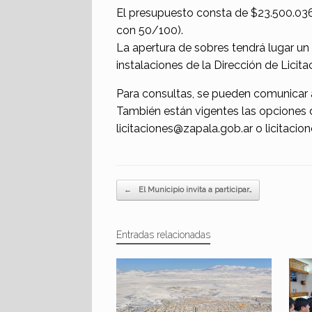
El presupuesto consta de $23.500.036,5
con 50/100).
La apertura de sobres tendrá lugar un d
instalaciones de la Dirección de Licita
Para consultas, se pueden comunicar a
También están vigentes las opciones de
licitaciones@zapala.gob.ar o licitac
Navegador de artículos
←
El Municipio invita a participar…
Entradas relacionadas