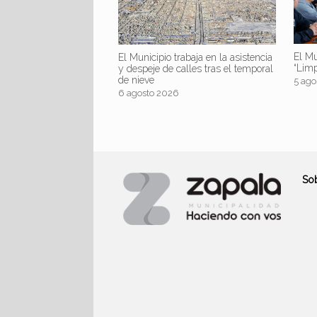
El Mu
El Municipio trabaja en la asistencia
“Lim
y despeje de calles tras el temporal
de nieve
5 ago
6 agosto 2026
So