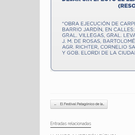
Navegador de artículos
←
El Festival Patagónico de la…
Entradas relacionadas