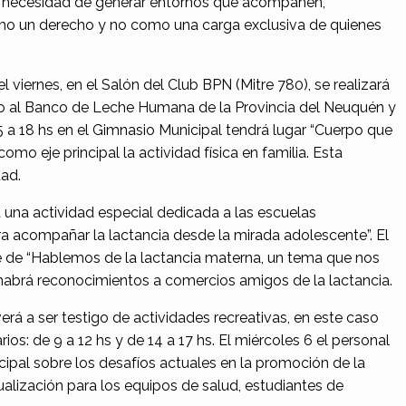
la necesidad de generar entornos que acompañen,
mo un derecho y no como una carga exclusiva de quienes
l viernes, en el Salón del Club BPN (Mitre 780), se realizará
to al Banco de Leche Humana de la Provincia del Neuquén y
5 a 18 hs en el Gimnasio Municipal tendrá lugar “Cuerpo que
omo eje principal la actividad física en familia. Esta
dad.
 una actividad especial dedicada a las escuelas
a acompañar la lactancia desde la mirada adolescente”. El
te de “Hablemos de la lactancia materna, un tema que nos
habrá reconocimientos a comercios amigos de la lactancia.
erá a ser testigo de actividades recreativas, en este caso
ios: de 9 a 12 hs y de 14 a 17 hs. El miércoles 6 el personal
cipal sobre los desafíos actuales en la promoción de la
ualización para los equipos de salud, estudiantes de