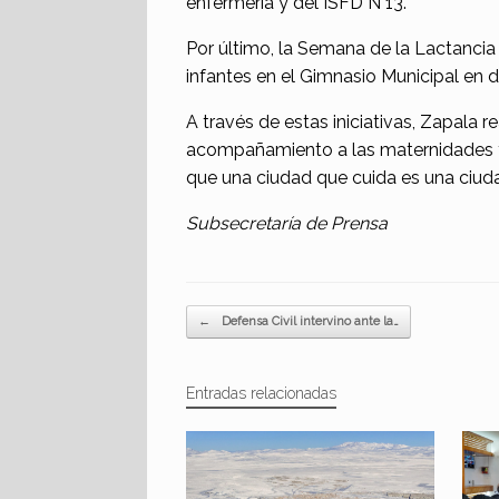
enfermería y del ISFD N°13.
Por último, la Semana de la Lactancia 
infantes en el Gimnasio Municipal en do
A través de estas iniciativas, Zapala 
acompañamiento a las maternidades y 
que una ciudad que cuida es una ciud
Subsecretaría de Prensa
Navegador de artículos
←
Defensa Civil intervino ante la…
Entradas relacionadas