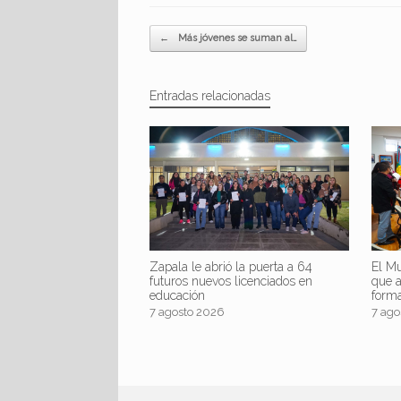
Navegador de artículos
←
Más jóvenes se suman al…
Entradas relacionadas
Zapala le abrió la puerta a 64
El Mu
futuros nuevos licenciados en
que 
educación
form
7 agosto 2026
7 ago