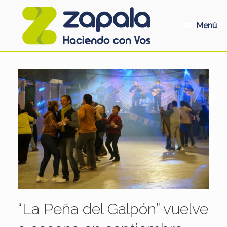
Saltar
al
contenido
Menú
“La Peña del Galpón” vuelve