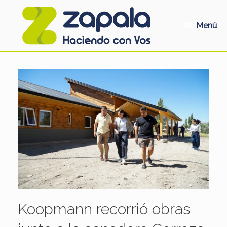
Saltar
al
contenido
Menú
Koopmann recorrió obras