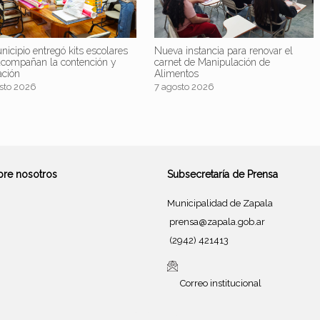
nicipio entregó kits escolares
Nueva instancia para renovar el
acompañan la contención y
carnet de Manipulación de
ación
Alimentos
sto 2026
7 agosto 2026
bre nosotros
Subsecretaría de Prensa
Municipalidad de Zapala
prensa@zapala.gob.ar
(2942) 421413
Correo institucional
Tema de
SiteOrigin