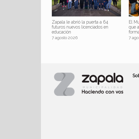
Zapala le abrió la puerta a 64
El Mu
futuros nuevos licenciados en
que 
educación
form
7 agosto 2026
7 ago
So