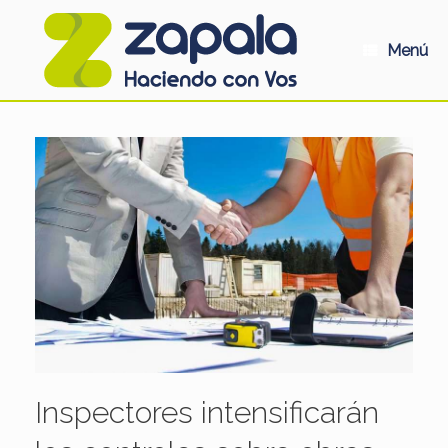
Saltar
al
contenido
Menú
Inspectores intensificarán