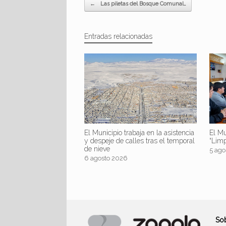
Navegador de artículos
←
Las piletas del Bosque Comunal…
Entradas relacionadas
El Mu
El Municipio trabaja en la asistencia
“Lim
y despeje de calles tras el temporal
de nieve
5 ago
6 agosto 2026
So