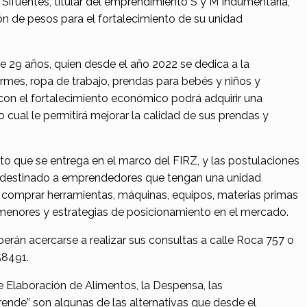
ifuentes, titular del emprendimiento S y M Indumentaria,
ón de pesos para el fortalecimiento de su unidad
 29 años, quien desde el año 2022 se dedica a la
ormes, ropa de trabajo, prendas para bebés y niños y
, con el fortalecimiento económico podrá adquirir una
 cual le permitirá mejorar la calidad de sus prendas y
ito que se entrega en el marco del FIRZ, y las postulaciones
á destinado a emprendedores que tengan una unidad
 comprar herramientas, máquinas, equipos, materias primas
 menores y estrategias de posicionamiento en el mercado.
berán acercarse a realizar sus consultas a calle Roca 757 o
58491.
e Elaboración de Alimentos, la Despensa, las
rende” son algunas de las alternativas que desde el