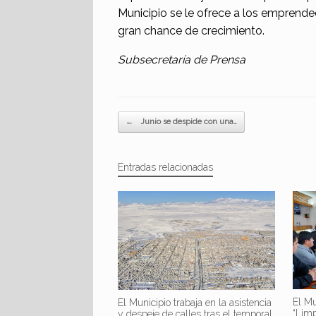
Municipio se le ofrece a los emprende
gran chance de crecimiento.
Subsecretaría de Prensa
Navegador de artículos
←
Junio se despide con una…
Entradas relacionadas
El Mu
El Municipio trabaja en la asistencia
“Lim
y despeje de calles tras el temporal