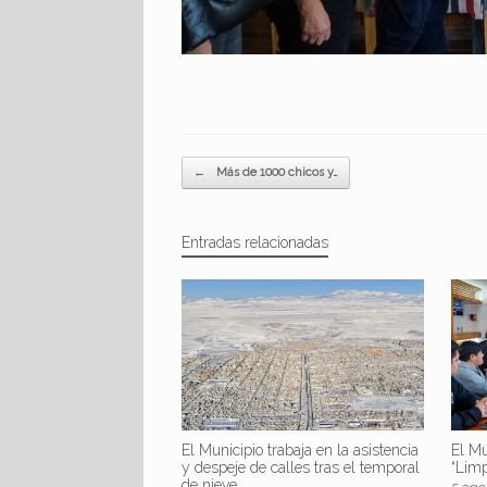
Navegador de artículos
←
Más de 1000 chicos y…
Entradas relacionadas
El Mu
El Municipio trabaja en la asistencia
“Lim
y despeje de calles tras el temporal
de nieve