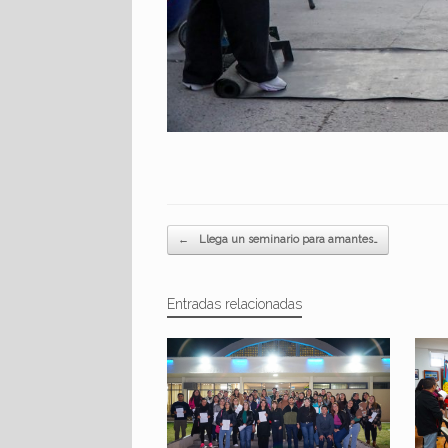
Navegador de artículos
←
Llega un seminario para amantes…
Entradas relacionadas