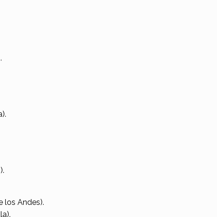
.
).
).
e los Andes).
a).