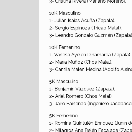
3- Cristina Rivera (Mariano Moreno).
10K Masculino
1- Julián Isaías Acuña (Zapala).
2- Sergio Espinoza (Tricao Malal).
3- Leandro Gonzalo Guzmán (Zapala)
10K Femenino
1- Vanesa Ayelén Dinamarca (Zapala).
2- María Muñoz (Chos Malal).
3- Camila Malen Medina (Adolfo Alsina
5K Masculino
1- Benjamín Vázquez (Zapala).
2- Ariel Romero (Chos Malal).
3- Jairo Painenao (Ingeniero Jacobacci
5K Femenino
1- Romina Quintulén Enriquez (Junín d
2- Milagros Ana Belén Escalada (Zapal