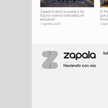
Zapala le abrió la puerta a 64
El Mu
futuros nuevos licenciados en
que 
educación
form
7 agosto 2026
7 ago
So