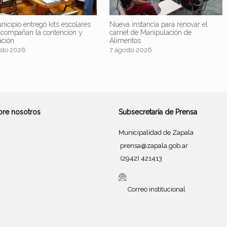
nicipio entregó kits escolares
Nueva instancia para renovar el
acompañan la contención y
carnet de Manipulación de
ación
Alimentos
sto 2026
7 agosto 2026
bre nosotros
Subsecretaría de Prensa
Municipalidad de Zapala
prensa@zapala.gob.ar
(2942) 421413
Correo institucional
Tema de
SiteOrigin