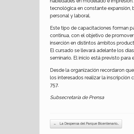
habilidades en modelado e impresión. 
tecnológica en constante expansión, b
personal y laboral.
Este tipo de capacitaciones forman p
continua, con el objetivo de promove
inserción en distintos ámbitos product
El cursado se llevará adelante los día
seminario. El inicio está previsto para 
Desde la organización recordaron que 
los interesados realizar la inscripció
757.
Subsecretaría de Prensa
Navegador de artículos
←
La Despensa del Parque Bicentenario…