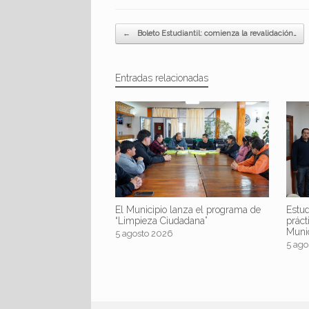
Navegador de artículos
←
Boleto Estudiantil: comienza la revalidación…
Entradas relacionadas
El Municipio lanza el programa de
Estud
“Limpieza Ciudadana”
práct
Muni
5 agosto 2026
5 ago