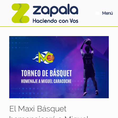
Saltar
al
contenido
Menú
El Maxi Básquet