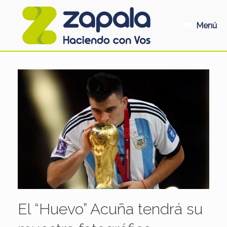
Saltar
al
contenido
Menú
El “Huevo” Acuña tendrá su