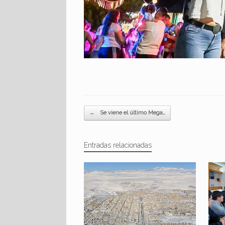
Navegador de artículos
←
Se viene el último Mega…
Entradas relacionadas