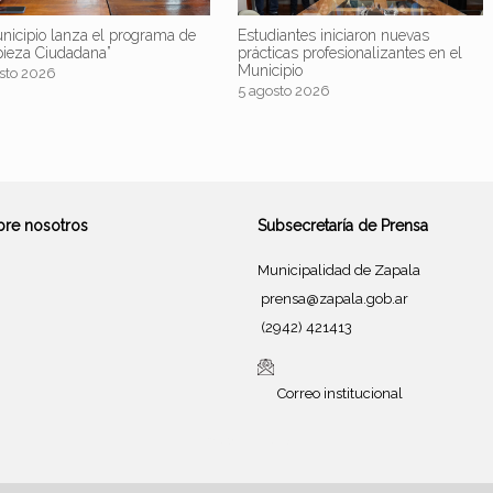
nicipio lanza el programa de
Estudiantes iniciaron nuevas
pieza Ciudadana”
prácticas profesionalizantes en el
Municipio
sto 2026
5 agosto 2026
bre nosotros
Subsecretaría de Prensa
Municipalidad de Zapala
prensa@zapala.gob.ar
(2942) 421413
Correo institucional
Tema de
SiteOrigin