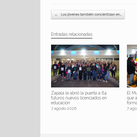
Navegador de artículos
←
Los jóvenes también concientizan en…
Entradas relacionadas
Zapala le abrió la puerta a 64
El Mu
futuros nuevos licenciados en
que 
educación
form
7 agosto 2026
7 ago