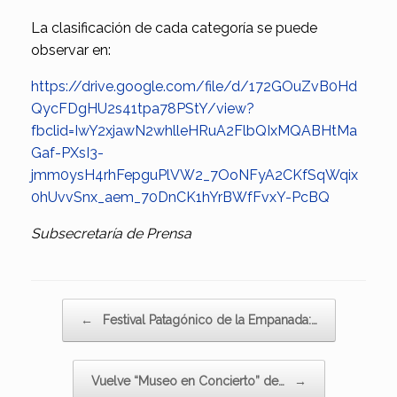
La clasificación de cada categoría se puede
observar en:
https://drive.google.com/file/d/172GOuZvB0Hd
QycFDgHU2s41tpa78PStY/view?
fbclid=IwY2xjawN2whlleHRuA2FlbQIxMQABHtMa
Gaf-PXsI3-
jmm0ysH4rhFepguPlVW2_7OoNFyA2CKfSqWqix
0hUvvSnx_aem_70DnCK1hYrBWfFvxY-PcBQ
Subsecretaría de Prensa
Navegador de artículos
←
Festival Patagónico de la Empanada:…
Vuelve “Museo en Concierto” de…
→