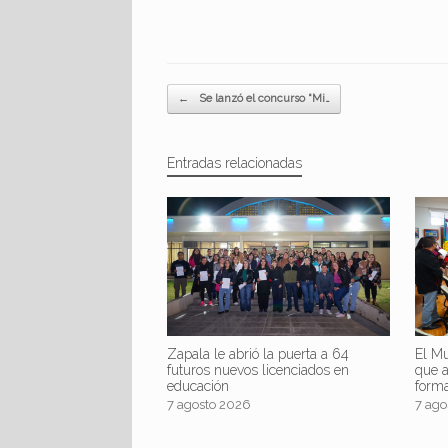
Navegador de artículos
←
Se lanzó el concurso “Mi…
Entradas relacionadas
Zapala le abrió la puerta a 64
El Mu
futuros nuevos licenciados en
que 
educación
form
7 agosto 2026
7 ago