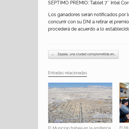
SÉPTIMO PREMIO: Tablet 7´´ Intel Cor
Los ganadores serán notificados por 
concurrir con su DNI a retirar el premi
procederá de acuerdo a lo establecido
Navegador de artículos
←
Zapala, una ciudad comprometida en…
Entradas relacionadas
El Mu
El Municipio trabaja en la asistencia