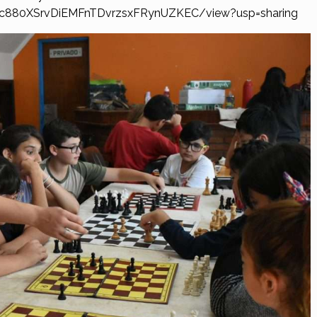
1mRc880XSrvDiEMFnTDvrzsxFRynUZKEC/view?usp=sharing