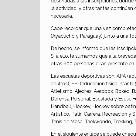
destinadas a las inscripciones, don
la actividad, y otras tantas continú
necesaria.
Cabe recordar que una vez completado
(Ayacucho y Paraguay) junto a una foto
De hecho, se informó que las inscripci
Si a ello, le sumamos que a la breveda
otras 600 personas dirán presente en 
Las escuelas deportivas son: AFA (activ
adultos), EFI (educación física infant
Atletismo, Ajedrez, Aerobox, Boxeo, 
Defensa Personal, Escalada y Esquí, Fu
Handball, Hockey, Hockey sobre patin
Artístico, Patín Carrera, Recreación y S
Tenis de Mesa, Taekwondo, Trekking, 
En el siguiente enlace se puede cheque