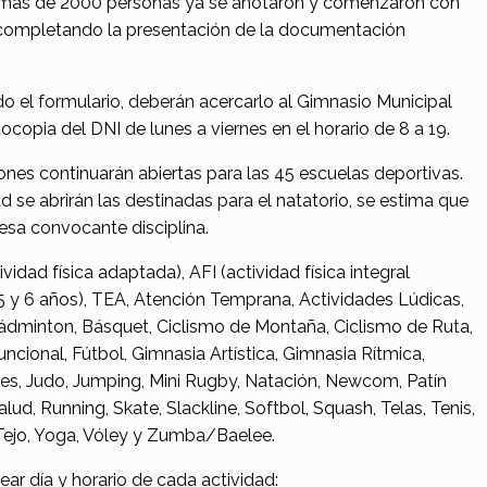
de más de 2000 personas ya se anotaron y comenzaron con
an completando la presentación de la documentación
 el formulario, deberán acercarlo al Gimnasio Municipal
copia del DNI de lunes a viernes en el horario de 8 a 19.
ones continuarán abiertas para las 45 escuelas deportivas.
d se abrirán las destinadas para el natatorio, se estima que
esa convocante disciplina.
idad física adaptada), AFI (actividad física integral
il 5 y 6 años), TEA, Atención Temprana, Actividades Lúdicas,
Bádminton, Básquet, Ciclismo de Montaña, Ciclismo de Ruta,
ncional, Fútbol, Gimnasia Artística, Gimnasia Rítmica,
es, Judo, Jumping, Mini Rugby, Natación, Newcom, Patín
alud, Running, Skate, Slackline, Softbol, Squash, Telas, Tenis,
Tejo, Yoga, Vóley y Zumba/Baelee.
ar día y horario de cada actividad: