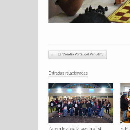
Navegador de artículos
←
El “Desafío Portal del Pehuén”…
Entradas relacionadas
Zapala le abrió la puerta a 64
El Mu