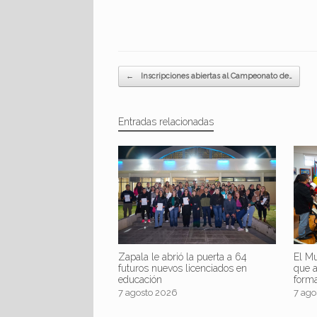
Navegador de artículos
←
Inscripciones abiertas al Campeonato de…
Entradas relacionadas
Zapala le abrió la puerta a 64
El Mu
futuros nuevos licenciados en
que 
educación
form
7 agosto 2026
7 ago