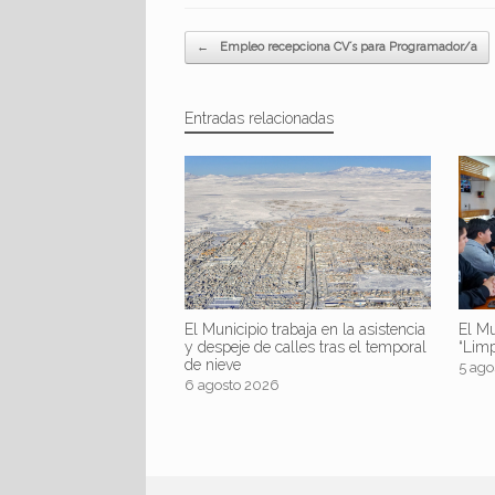
Navegador de artículos
←
Empleo recepciona CV´s para Programador/a
Entradas relacionadas
El Mu
El Municipio trabaja en la asistencia
“Lim
y despeje de calles tras el temporal
de nieve
5 ago
6 agosto 2026