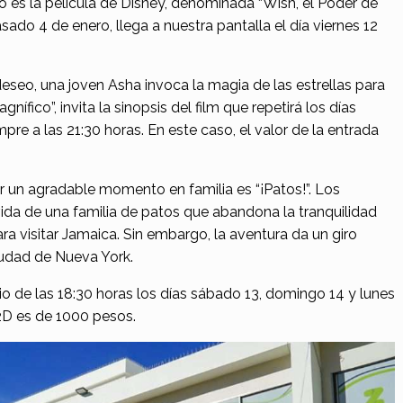
o es la película de Disney, denominada “Wish, el Poder de
sado 4 de enero, llega a nuestra pantalla el día viernes 12
eseo, una joven Asha invoca la magia de las estrellas para
nífico”, invita la sinopsis del film que repetirá los días
pre a las 21:30 horas. En este caso, el valor de la entrada
sar un agradable momento en familia es “¡Patos!”. Los
vida de una familia de patos que abandona la tranquilidad
a visitar Jamaica. Sin embargo, la aventura da un giro
iudad de Nueva York.
io de las 18:30 horas los días sábado 13, domingo 14 y lunes
 2D es de 1000 pesos.