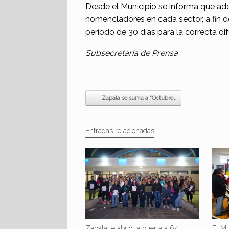
Desde el Municipio se informa que ade
nomencladores en cada sector, a fin d
período de 30 días para la correcta di
Subsecretaría de Prensa
Navegador de artículos
←
Zapala se suma a “Octubre…
Entradas relacionadas
Zapala le abrió la puerta a 64
El Mu