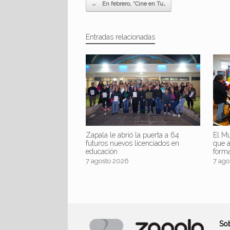
Navegador de artículos
←
En febrero, “Cine en Tu…
Entradas relacionadas
Zapala le abrió la puerta a 64
El Mu
futuros nuevos licenciados en
que 
educación
form
7 agosto 2026
7 ago
So