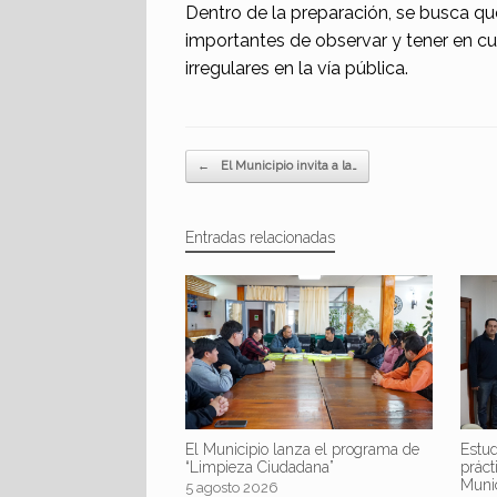
Dentro de la preparación, se busca q
importantes de observar y tener en c
irregulares en la vía pública.
Navegador de artículos
←
El Municipio invita a la…
Entradas relacionadas
El Municipio lanza el programa de
Estud
“Limpieza Ciudadana”
práct
Muni
5 agosto 2026