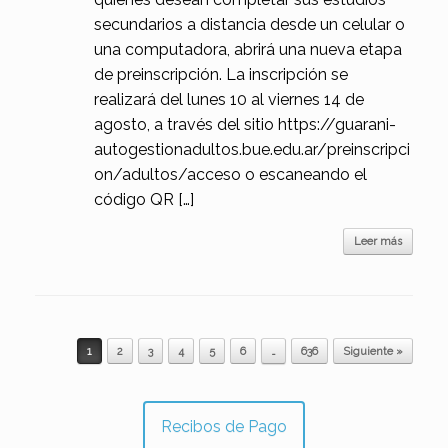
secundarios a distancia desde un celular o
una computadora, abrirá una nueva etapa
de preinscripción. La inscripción se
realizará del lunes 10 al viernes 14 de
agosto, a través del sitio https://guarani-
autogestionadultos.bue.edu.ar/preinscripci
on/adultos/acceso o escaneando el
código QR […]
Leer más
Navegador de artículos
1
2
3
4
5
6
…
636
Siguiente »
Recibos de Pago