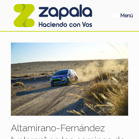
Saltar
al
contenido
Menú
Altamirano-Fernández